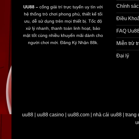
Chính sác
UU88
–
cổng giải trí trực tuyến uy tín với
hệ thống trò chơi phong phú, thiết kế tối
Điều Kho
ưu, dễ sử dụng trên mọi thiết bị. Tốc độ
xử lý nhanh, thanh toán linh hoạt, bảo
FAQ Uu8
mật tốt cùng nhiều khuyến mãi dành cho
người chơi mới. Đăng Ký Nhận 88k.
Miễn trừ t
Đại lý
uu88 | uu88 casino | uu88.com | nhà cái uu88 | trang 
u