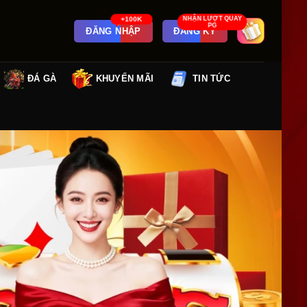
ĐĂNG NHẬP
ĐĂNG KÝ
ĐÁ GÀ
KHUYẾN MÃI
TIN TỨC