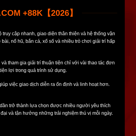
.COM +88K【2026】
ộ truy cập nhanh, giao diện thân thiện và hệ thống vận
i, nổ hũ, bắn cá, xổ số và nhiều trò chơi giải trí hấp
 tham gia giải trí thuận tiện chỉ với vài thao tác đơn
ện lợi trong quá trình sử dụng.
 việc giao dịch diễn ra ổn định và linh hoạt hơn.
dần trở thành lựa chọn được nhiều người yêu thích
 đại và tận hưởng những trải nghiệm thú vị mỗi ngày.