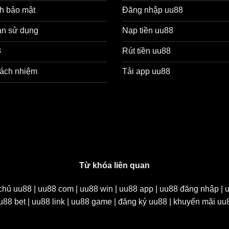
h bảo mật
Đăng nhập uu88
ản sử dụng
Nạp tiền uu88
8
Rút tiền uu88
rách nhiệm
Tải app uu88
Từ khóa liên quan
chủ uu88 | uu88 com | uu88 win | uu88 app | uu88 đăng nhập | uu
u88 bet | uu88 link | uu88 game | đăng ký uu88 | khuyến mãi uu