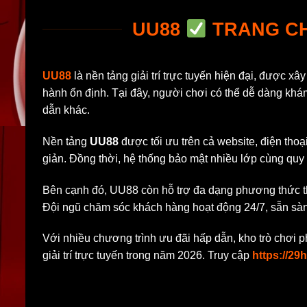
UU88
TRANG CH
UU88
là nền tảng giải trí trực tuyến hiện đại, được x
hành ổn định. Tại đây, người chơi có thể dễ dàng khám 
dẫn khác.
Nền tảng
UU88
được tối ưu trên cả website, điện thoại
giản. Đồng thời, hệ thống bảo mật nhiều lớp cùng quy t
Bên cạnh đó, UU88 còn hỗ trợ đa dạng phương thức tha
Đội ngũ chăm sóc khách hàng hoạt động 24/7, sẵn sàng
Với nhiều chương trình ưu đãi hấp dẫn, kho trò chơi p
giải trí trực tuyến trong năm 2026. Truy cập
https://29h