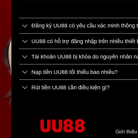
Đăng ký UU88 có yêu cầu xác minh thông 
UU88 có hỗ trợ đăng nhập trên nhiều thiết 
Tài khoản UU88 bị khóa do nguyên nhân n
Nạp tiền UU88 tối thiểu bao nhiêu?
Rút tiền UU88 cần điều kiện gì?
Giới thiệu