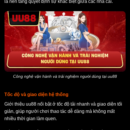
là nền tảng quyết định sự khác biệt giữa các nhà cái.
Công nghệ vận hành và trải nghiệm người dùng tại uu88
Tốc độ và giao diện hệ thống
Giới thiệu uu88 nổi bật ở tốc độ tải nhanh và giao diện tối
giản, giúp người chơi thao tác dễ dàng mà không mất
nhiều thời gian làm quen.