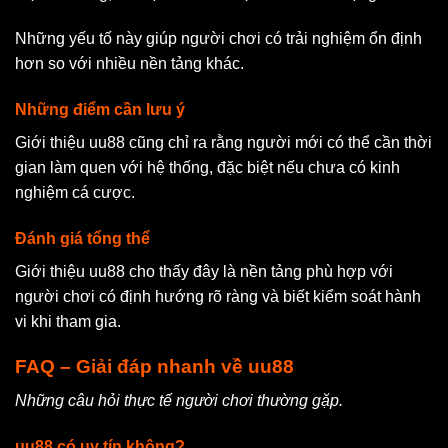
Những yếu tố này giúp người chơi có trải nghiệm ổn định
hơn so với nhiều nền tảng khác.
Những điểm cần lưu ý
Giới thiệu uu88 cũng chỉ ra rằng người mới có thể cần thời
gian làm quen với hệ thống, đặc biệt nếu chưa có kinh
nghiệm cá cược.
Đánh giá tổng thể
Giới thiệu uu88 cho thấy đây là nền tảng phù hợp với
người chơi có định hướng rõ ràng và biết kiểm soát hành
vi khi tham gia.
FAQ – Giải đáp nhanh về uu88
Những câu hỏi thực tế người chơi thường gặp.
uu88 có uy tín không?