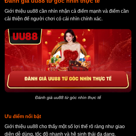
Đánh giá uu88 từ góc nhìn thực tế
Giới thiệu uu88 cần nhìn nhận cả điểm mạnh và điểm cần
cải thiện để người chơi có cái nhìn chính xác.
Đánh giá uu88 từ góc nhìn thực tế
Ưu điểm nổi bật
Giới thiệu uu88 cho thấy một số lợi thế rõ ràng như giao
diện dễ dùng, tốc độ nhanh và hệ sinh thái đa dạng.