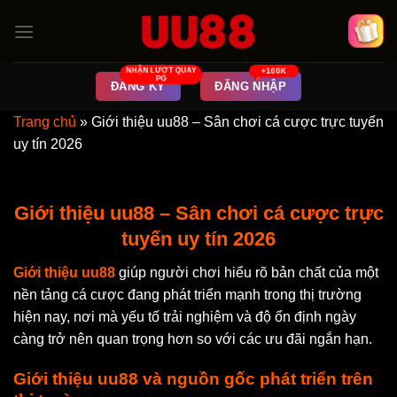
Skip
to
content
ĐĂNG KÝ
ĐĂNG NHẬP
Trang chủ
»
Giới thiệu uu88 – Sân chơi cá cược trực tuyến
uy tín 2026
Giới thiệu uu88 – Sân chơi cá cược trực
tuyến uy tín 2026
Giới thiệu uu88
giúp người chơi hiểu rõ bản chất của một
nền tảng cá cược đang phát triển mạnh trong thị trường
hiện nay, nơi mà yếu tố trải nghiệm và độ ổn định ngày
càng trở nên quan trọng hơn so với các ưu đãi ngắn hạn.
Giới thiệu uu88 và nguồn gốc phát triển trên