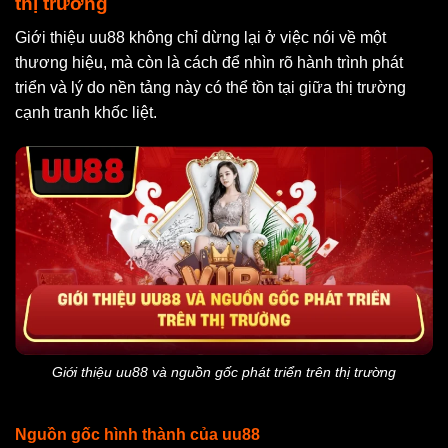
thị trường
Giới thiệu uu88 không chỉ dừng lại ở việc nói về một
thương hiệu, mà còn là cách để nhìn rõ hành trình phát
triển và lý do nền tảng này có thể tồn tại giữa thị trường
cạnh tranh khốc liệt.
Giới thiệu uu88 và nguồn gốc phát triển trên thị trường
Nguồn gốc hình thành của uu88