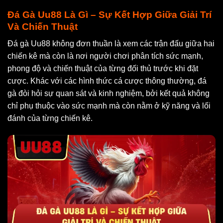
Đá Gà Uu88 Là Gì – Sự Kết Hợp Giữa Giải Trí
Và Chiến Thuật
Đá gà Uu88 không đơn thuần là xem các trận đấu giữa hai
chiến kê mà còn là nơi người chơi phân tích sức mạnh,
phong độ và chiến thuật của từng đối thủ trước khi đặt
cược. Khác với các hình thức cá cược thông thường, đá
gà đòi hỏi sự quan sát và kinh nghiệm, bởi kết quả không
chỉ phụ thuộc vào sức mạnh mà còn nằm ở kỹ năng và lối
đánh của từng chiến kê.