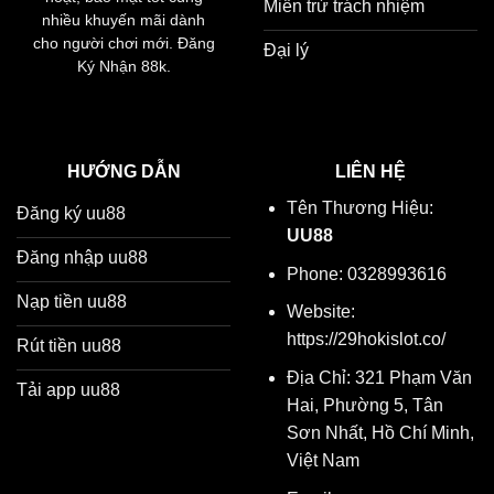
Miễn trừ trách nhiệm
nhiều khuyến mãi dành
cho người chơi mới. Đăng
Đại lý
Ký Nhận 88k.
HƯỚNG DẪN
LIÊN HỆ
Tên Thương Hiệu:
Đăng ký uu88
UU88
Đăng nhập uu88
Phone:
0328993616
Nạp tiền uu88
Website:
https://29hokislot.co/
Rút tiền uu88
Địa Chỉ:
321 Phạm Văn
Tải app uu88
Hai, Phường 5, Tân
Sơn Nhất, Hồ Chí Minh,
Việt Nam