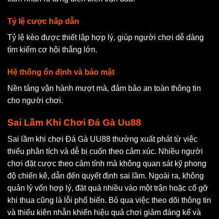
Tỷ lệ cược hấp dẫn
Tỷ lệ kèo được thiết lập hợp lý, giúp người chơi dễ dàng
tìm kiếm cơ hội thắng lớn.
Hệ thống ổn định và bảo mật
Nền tảng vận hành mượt mà, đảm bảo an toàn thông tin
cho người chơi.
Sai Lầm Khi Chơi Đá Gà Uu88
Sai lầm khi chơi Đá Gà UU88 thường xuất phát từ việc
thiếu phân tích và dễ bị cuốn theo cảm xúc. Nhiều người
chơi đặt cược theo cảm tính mà không quan sát kỹ phong
độ chiến kê, dẫn đến quyết định sai lầm. Ngoài ra, không
quản lý vốn hợp lý, đặt quá nhiều vào một trận hoặc cố gỡ
khi thua cũng là lỗi phổ biến. Bỏ qua việc theo dõi thông tin
và thiếu kiên nhẫn khiến hiệu quả chơi giảm đáng kể và