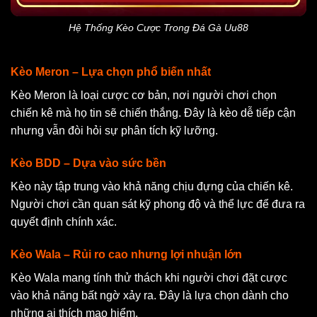
Hệ Thống Kèo Cược Trong Đá Gà Uu88
Kèo Meron – Lựa chọn phổ biến nhất
Kèo Meron là loại cược cơ bản, nơi người chơi chọn
chiến kê mà họ tin sẽ chiến thắng. Đây là kèo dễ tiếp cận
nhưng vẫn đòi hỏi sự phân tích kỹ lưỡng.
Kèo BDD – Dựa vào sức bền
Kèo này tập trung vào khả năng chịu đựng của chiến kê.
Người chơi cần quan sát kỹ phong độ và thể lực để đưa ra
quyết định chính xác.
Kèo Wala – Rủi ro cao nhưng lợi nhuận lớn
Kèo Wala mang tính thử thách khi người chơi đặt cược
vào khả năng bất ngờ xảy ra. Đây là lựa chọn dành cho
những ai thích mạo hiểm.