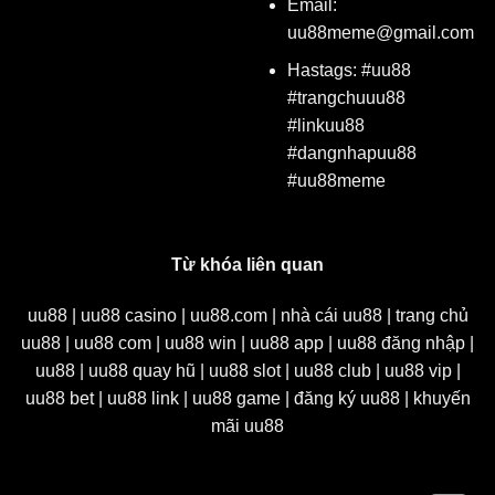
Email:
uu88meme@gmail.com
Hastags:
#uu88
#trangchuuu88
#linkuu88
#dangnhapuu88
#uu88meme
Từ khóa liên quan
uu88 | uu88 casino | uu88.com | nhà cái uu88 | trang chủ
uu88 | uu88 com | uu88 win | uu88 app | uu88 đăng nhập |
uu88 | uu88 quay hũ | uu88 slot | uu88 club | uu88 vip |
uu88 bet | uu88 link | uu88 game | đăng ký uu88 | khuyến
mãi uu88