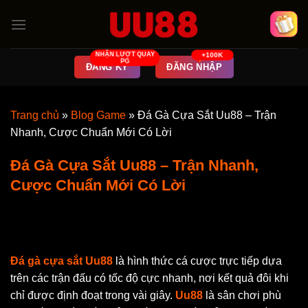
Skip
to
content
ĐĂNG KÝ
ĐĂNG NHẬP
Trang chủ
»
Blog Game
»
Đá Gà Cựa Sắt Uu88 – Trận
Nhanh, Cược Chuẩn Mới Có Lời
Đá Gà Cựa Sắt Uu88 – Trận Nhanh,
Cược Chuẩn Mới Có Lời
Đá gà cựa sắt Uu88
là hình thức cá cược trực tiếp dựa
trên các trận đấu có tốc độ cực nhanh, nơi kết quả đôi khi
chỉ được định đoạt trong vài giây.
Uu88
là sân chơi phù