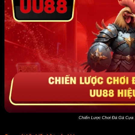
Chiến Lược Chơi Đá Gà Cựa 