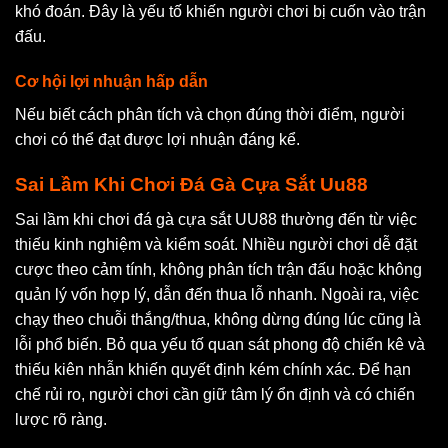
khó đoán. Đây là yếu tố khiến người chơi bị cuốn vào trận
đấu.
Cơ hội lợi nhuận hấp dẫn
Nếu biết cách phân tích và chọn đúng thời điểm, người
chơi có thể đạt được lợi nhuận đáng kể.
Sai Lầm Khi Chơi Đá Gà Cựa Sắt Uu88
Sai lầm khi chơi đá gà cựa sắt UU88 thường đến từ việc
thiếu kinh nghiệm và kiểm soát. Nhiều người chơi dễ đặt
cược theo cảm tính, không phân tích trận đấu hoặc không
quản lý vốn hợp lý, dẫn đến thua lỗ nhanh. Ngoài ra, việc
chạy theo chuỗi thắng/thua, không dừng đúng lúc cũng là
lỗi phổ biến. Bỏ qua yếu tố quan sát phong độ chiến kê và
thiếu kiên nhẫn khiến quyết định kém chính xác. Để hạn
chế rủi ro, người chơi cần giữ tâm lý ổn định và có chiến
lược rõ ràng.