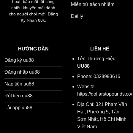
hoạt, bảo mật tốt cùng
Miễn trừ trách nhiệm
nhiều khuyến mãi dành
cho người chơi mới. Đăng
Đại lý
Ký Nhận 88k.
HƯỚNG DẪN
LIÊN HỆ
Tên Thương Hiệu:
Đăng ký uu88
UU88
Đăng nhập uu88
Phone:
0328993616
Nạp tiền uu88
Website:
https://dollarstopounds.co/
Rút tiền uu88
Địa Chỉ:
321 Phạm Văn
Tải app uu88
Hai, Phường 5, Tân
Sơn Nhất, Hồ Chí Minh,
Việt Nam