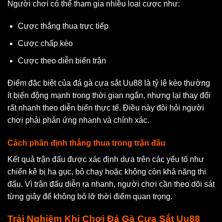
Người chơi có thể tham gia nhiều loại cược như:
Cược thắng thua trực tiếp
Cược chấp kèo
Cược theo diễn biến trận
Điểm đặc biệt của đá gà cựa sắt Uu88 là tỷ lệ kèo thường
ít biến động mạnh trong thời gian ngắn, nhưng lại thay đổi
rất nhanh theo diễn biến thực tế. Điều này đòi hỏi người
chơi phải phản ứng nhanh và chính xác.
Cách phân định thắng thua trong trận đấu
Kết quả trận đấu được xác định dựa trên các yếu tố như
chiến kê bị hạ gục, bỏ chạy hoặc không còn khả năng thi
đấu. Vì trận đấu diễn ra nhanh, người chơi cần theo dõi sát
từng giây để không bỏ lỡ thời điểm quan trọng.
Trải Nghiệm Khi Chơi Đá Gà Cựa Sắt Uu88