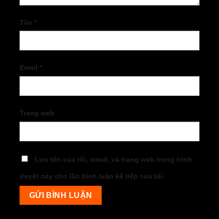
Tên
*
Email
*
Trang web
Lưu tên của tôi, email, và trang web trong trình
duyệt này cho lần bình luận kế tiếp của tôi.