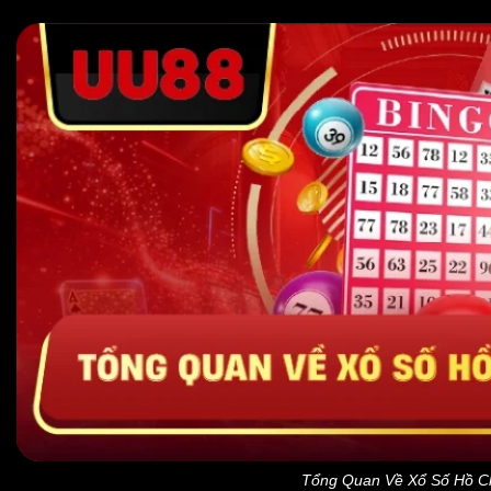
Tổng Quan Về Xổ Số Hồ Ch