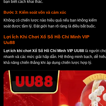
bạn biết cách khai thác.
Bước 3: Kiểm soát vốn và cảm xúc
Không có chiến lược nào hiệu quả nếu bạn không kiểm
soát được tâm lý. Đặt giới hạn rõ ràng là điều bắt buộc.
Lợi Ích Khi Chơi Xổ Số Hồ Chí Minh VIP
Uu88
Lợi ích khi chơi Xổ Số Hồ Chí Minh VIP UU88
là người chơ
nhanh và các mức giải hấp dẫn. Hệ thống minh bạch, dễ hiểu
khả năng chiến thắng khi áp dụng chiến lược hợp lý.