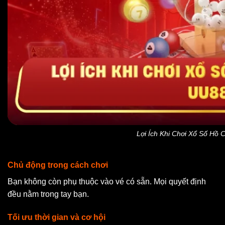
Lợi Ích Khi Chơi Xổ Số Hồ 
Chủ động trong cách chơi
Bạn không còn phụ thuộc vào vé có sẵn. Mọi quyết định
đều nằm trong tay bạn.
Tối ưu thời gian và cơ hội