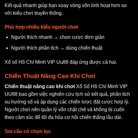
Kết quả nhanh giúp bạn xoay vòng vốn linh hoạt hơn so
với kiểu chơi truyền thống.
Phù hợp nhiều kiểu người chơi
Người thích nhanh → chọn cược đơn giản
Người thích phân tích → dùng chiến thuật
Xổ số Hồ Chí Minh VIP Uu88 đáp ứng được cả hai.
Chiến Thuật Nâng Cao Khi Chơi
Chiến thuật nâng cao khi chơi
Xổ Số Hồ Chí Minh VIP
UU88 bao gồm việc nghiên cứu lịch sử kết quả, phân tích
xu hướng số và áp dụng các chiến lược đặt cược hợp lý.
Người chơi nên quản lý vốn chặt chẽ và không bị cuốn
theo cảm xúc để tối đa hóa cơ hội chiến thắng lâu dài.
Soi cầu có chọn lọc