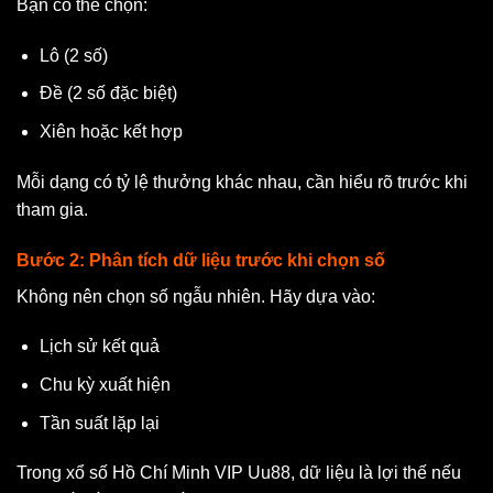
Bạn có thể chọn:
Lô (2 số)
Đề (2 số đặc biệt)
Xiên hoặc kết hợp
Mỗi dạng có tỷ lệ thưởng khác nhau, cần hiểu rõ trước khi
tham gia.
Bước 2: Phân tích dữ liệu trước khi chọn số
Không nên chọn số ngẫu nhiên. Hãy dựa vào:
Lịch sử kết quả
Chu kỳ xuất hiện
Tần suất lặp lại
Trong xổ số Hồ Chí Minh VIP Uu88, dữ liệu là lợi thế nếu