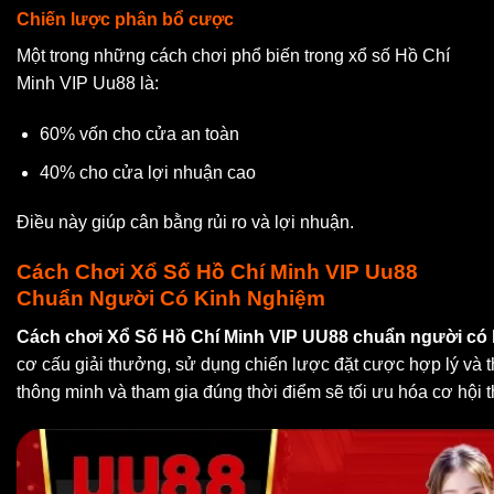
Chiến lược phân bổ cược
Một trong những cách chơi phổ biến trong xổ số Hồ Chí
Minh VIP Uu88 là:
60% vốn cho cửa an toàn
40% cho cửa lợi nhuận cao
Điều này giúp cân bằng rủi ro và lợi nhuận.
Cách Chơi Xổ Số Hồ Chí Minh VIP Uu88
Chuẩn Người Có Kinh Nghiệm
Cách chơi Xổ Số Hồ Chí Minh VIP UU88 chuẩn người có
cơ cấu giải thưởng, sử dụng chiến lược đặt cược hợp lý và 
thông minh và tham gia đúng thời điểm sẽ tối ưu hóa cơ hội 